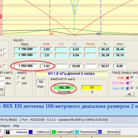
5 АЧХ ЕН антенны 160-метрового диапазона размером 2 м