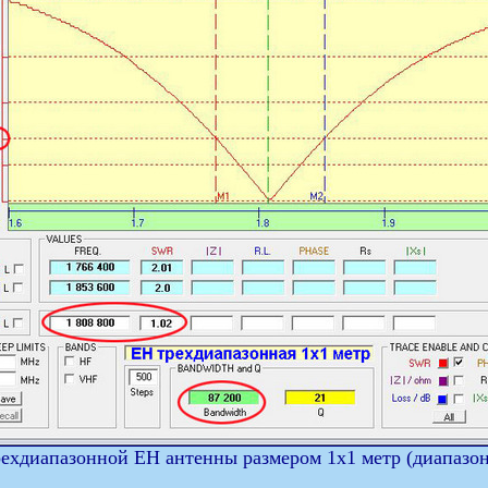
ехдиапазонной ЕН антенны размером 1х1 метр (диапазон