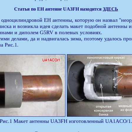
Статья по ЕН антенне UA3FH находится
ЗДЕСЬ
 одноцилиндровой ЕН антенны, которую он назвал "неорд
писка и возникла идея сделать макет подобной антенны и
еннами и диполем G5RV в полевых условиях.
гими делами, да и надвигалась зима, поэтому удалось пр
а Рис.1.
Рис.1 Макет антенны UA3FH изготовленный UA1ACO/1