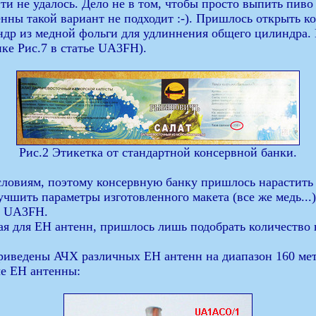
ти не удалось. Дело не в том, чтобы просто выпить пиво
тенны такой вариант не подходит :-). Пришлось открыть 
линдр из медной фольги для удлиннения общего цилиндра.
нке Рис.7 в статье UA3FH).
Рис.2 Этикетка от стандартной консервной банки.
 условиям, поэтому консервную банку пришлось нарастит
учшить параметры изготовленного макета (все же медь...)
у UA3FH.
ая для ЕН антенн, пришлось лишь подобрать количество 
риведены АЧХ различных ЕН антенн на диапазон 160 ме
е ЕН антенны: