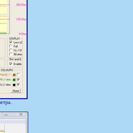
етра.