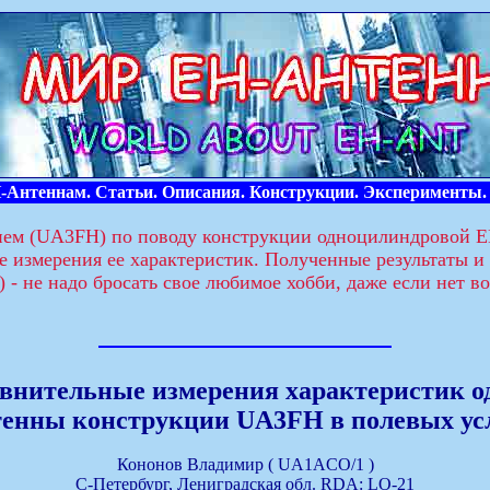
Антеннам. Статьи. Описания. Конструкции. Эксперименты.
ием (UA3FH) по поводу конструкции одноцилиндровой ЕН
е измерения ее характеристик. Полученные результаты и
 - не надо бросать свое любимое хобби, даже если нет 
внительные измерения характеристик 
енны конструкции UA3FH в полевых ус
Кононов Владимир ( UA1ACO/1 )
С-Петербург, Лениградская обл. RDA: LO-21