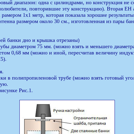
овый диапазон: одна с цилиндрами, но конструкция не со
адиолюбители, повторившие эту конструкцию). Вторая ЕН 
рамером 1х1 метр, которая показала хорошие результаты
тенна размером около 30 см., изготовленная из пары бан
ней банки дно и крышка отрезаны)
бы диаметром 75 мм. (можно взять и меньшего диаметра
ом 0,68 мм (можно и иной, пересчитав величину индук
5).
я.
ки в полипропиленовой трубе (можно взять готовый угол
вую.
рисунке Рис.1.