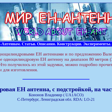
Антеннам. Статьи. Описания. Конструкции. Эксперименты.
дноцилиндровыми ЕН антеннами и по предложению Вале
е одноцилиндровую ЕН антенну на диапазон 80 метров (3
Что получилось из этой задумки, можно подробно прочита
и для изготовления.
овая ЕН антенна, с подстройкой, на час
Кононов Владимир ( UA1ACO)
С-Петербург, Лениградская обл. RDA: LO-21