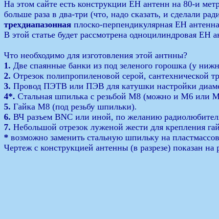
На этом сайте есть конструкции ЕН антенн на 80-и метр
больше раза в два-три (что, надо сказать, и сделали р
трехдиапазонная
плоско-перпендикулярная ЕН антенна 
В этой статье будет рассмотрена одноцилиндровая ЕН ан
Что необходимо для изготовления этой антнны?
1.
Две спаянные банки из под зеленого горошка (у ниж
2.
Отрезок полипропиленовой серой, сантехнической тру
3.
Провод ПЭТВ или ПЭВ для катушки настройки диамет
4*.
Стальная шпилька с резьбой М8 (можно и М6 или М
5.
Гайка М8 (под резьбу шпильки).
6.
ВЧ разъем BNC или иной, по желанию радиолюбител
7.
Небольшой отрезок луженой жести для крепления гай
*
возможно заменить стальную шпильку на пластмассо
Чертеж с конструкцией антенны (в разрезе) показан на 