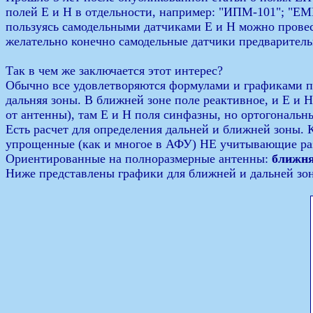
полей Е и Н в отдельности, например: "ИПМ-101"; "EMR-
пользуясь самодельными датчиками Е и Н можно провес
желательно конечно самодельные датчики предваритель
Так в чем же заключается этот интерес?
Обычно все удовлетворяются формулами и графиками п
дальняя зоны. В ближней зоне поле реактивное, и Е и 
от антенны), там Е и Н поля синфазны, но ортогональн
Есть расчет для определения дальней и ближней зоны. 
упрощенные (как и многое в АФУ) НЕ учитывающие раз
Ориентированные на полноразмерные антенны:
ближн
Ниже представлены графики для ближней и дальней зо