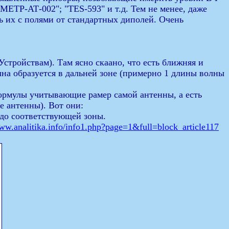
МЕТР-АТ-002"; "TES-593" и т.д. Тем не менее, даже
ь их с полями от стандартных диполей. Очень
ройствам). Там ясно скаано, что есть ближняя и
лна образуется в дальней зоне (примерно 1 длины волны
 формулы учитывающие рамер самой антенны, а есть
 антенны). Вот они:
х до соответствующей зоны.
www.analitika.info/info1.php?page=1&full=block_article117