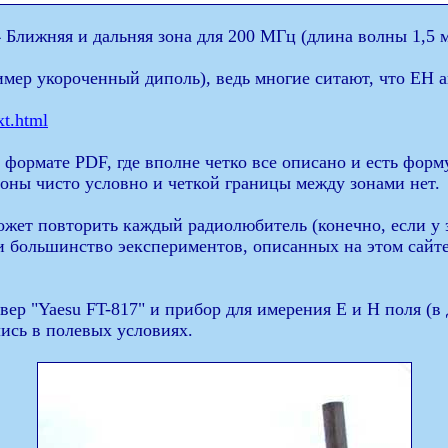
4 Ближняя и дальняя зона для 200 МГц (длина волны 1,5 м
мер укороченный диполь), ведь многие ситают, что ЕН 
xt.html
 формате PDF, где вполне четко все описано и есть форму
зоны чисто условно и четкой границы между зонами нет.
ет повторить каждый радиолюбитель (конечно, если у это
ли большинство эекспериментов, описанных на этом сайте 
ер "Yaesu FT-817" и прибор для имерения Е и Н поля (
лись в полевых условиях.