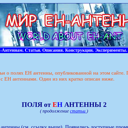
Антеннам. Статьи. Описания. Конструкции. Эксперименты.
тьи о полях ЕН антенны, опубликованной на этом сайте.
с ЕН антеннами. Один из них кратко описан ниже.
ПОЛЯ от
Е
Н
АНТЕННЫ 2
( продолжение
статьи
)
Н антенны (см. ссылку выше). Появились доступные пр