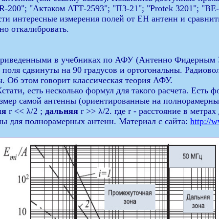
200"; "Актаком АТТ-2593"; "П3-21"; "Protek 3201"; "ВЕ-
ти интересные измерения полей от ЕН антенн и сравнит
но откалибровать.
риведенными в учебниках по АФУ (Антенно Фидерным Уст
Н поля сдвинуты на 90 градусов и ортогональны. Радиово
ы. Об этом говорит классическая теория АФУ.
Кстати, есть несколько формул для такого расчета. Есть
мер самой антенны (ориентированные на полнорамерные
яя
r << λ/2 ;
дальняя
r >> λ/2. где r - расстояние в метра
ны для полнорамерных антенн. Материал с сайта:
http://