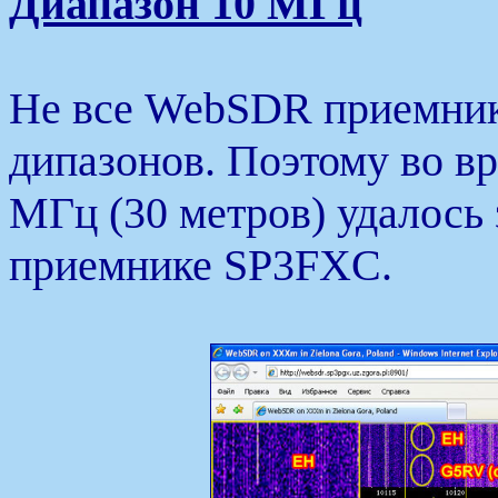
Диапазон 10 МГц
Не все WebSDR приемник
дипазонов. Поэтому во в
МГц (30 метров) удалось 
приемнике SP3FXC.