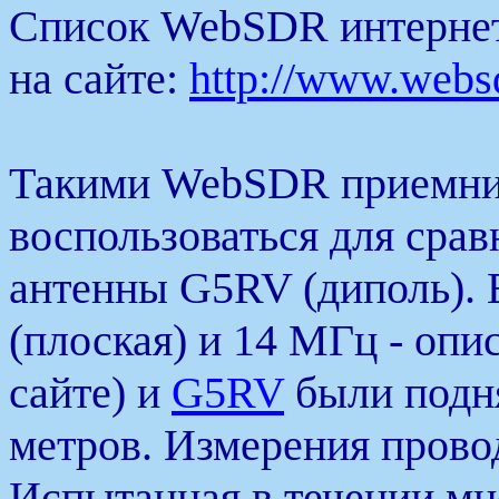
Список WebSDR интернет
на сайте:
http://www.websd
Такими WebSDR приемни
воспользоваться для срав
антенны G5RV (диполь). 
(плоская) и 14 МГц - опи
сайте) и
G5RV
были подня
метров. Измерения прово
Испытанная в течении мн