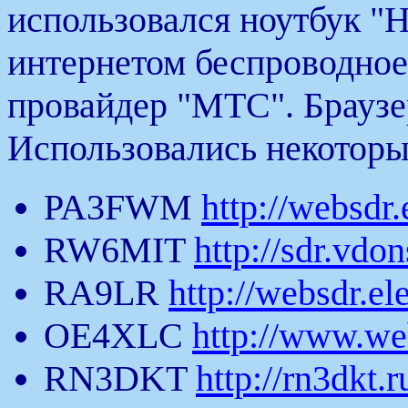
использовался ноутбук "H
интернетом беспроводное
провайдер "МТС". Браузер
Использовались некотор
PA3FWM
http://websdr
RW6MIT
http://sdr.vdon
RA9LR
http://websdr.el
OE4XLC
http://www.web
RN3DKT
http://rn3dkt.r