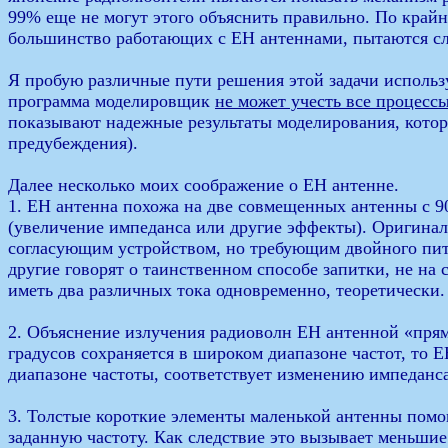
99% еще не могут этого объяснить правильно. По край
большинство работающих с ЕН антеннами, пытаются сле
Я пробую различные пути решения этой задачи исполь
программа моделировщик
не может учесть все процессы
показывают надежные результаты моделирования, кото
предубеждения).
Далее несколько моих соображение о ЕН антенне.
1. ЕН антенна похожа на две совмещенных антенны с 90
(увеличение импеданса или другие эффекты). Оригина
согласующим устройством, но требующим двойного пита
другие говорят о таинственном способе запитки, не на с
иметь два различных тока одновременно, теоретически.
2. Объяснение излучения радиоволн ЕН антенной «прямы
градусов сохраняется в широком диапазоне частот, то 
диапазоне частоты, соответствует изменению импеданса
3. Толстые короткие элементы маленькой антенны пом
заданную частоту. Как следствие это вызывает меньши