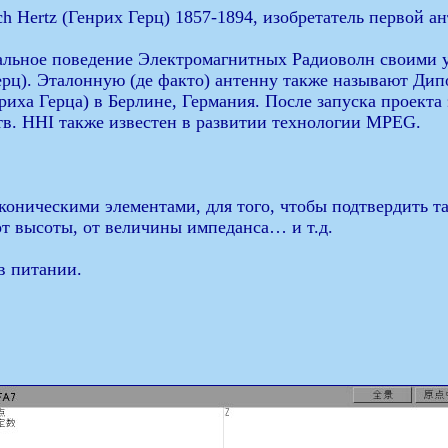
ch Hertz (Генрих Герц) 1857-1894, изобретатель первой а
тальное поведение Электромагнитных Радиоволн своими 
Герц). Эталонную (де факто) антенну также называют Дип
риха Герца) в Берлине, Германия. После запуска проекта
тв. HHI также известен в развитии технологии MPEG.
коническими элементами, для того, чтобы подтвердить т
 от высоты, от величины импеданса… и т.д.
в питании.