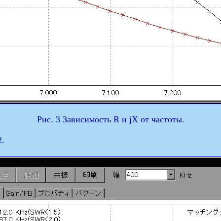
Рис. 3 Зависимость R и jX от частоты.
2.