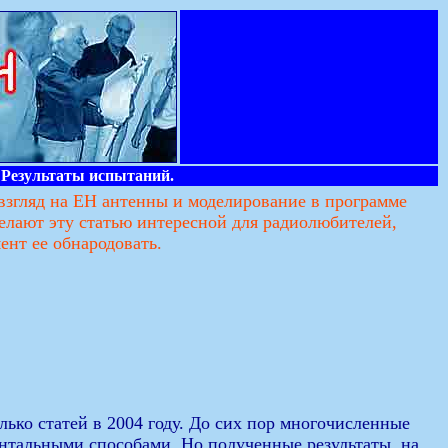
 Результаты испытаний.
взгляд на ЕН антенны и моделирование в программе
лают эту статью интересной для радиолюбителей,
ент ее обнародовать.
лько статей в 2004 году. До сих пор многочисленные
нтальными способами. Но полученные результаты, на