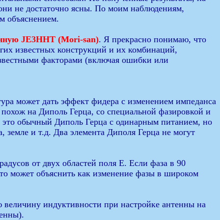
 они не достаточно ясны. По моим наблюдениям,
ым объяснением.
ную JE3HHT (Mori-san)
. Я прекрасно понимаю, что
гих известных конструкций и их комбинаций,
известными факторами (включая ошибки или
ктура может дать эффект фидера с изменением импеданса
похож на Диполь Герца, со специальной фазировкой и
о это обычный Диполь Герца с одинарным питанием, но
, земле и т.д. Два элемента Диполя Герца не могут
дусов от двух областей поля Е. Если фаза в 90
 Это может объяснить как изменение фазы в широком
ю величину индуктивности при настройке антенны на
енны).