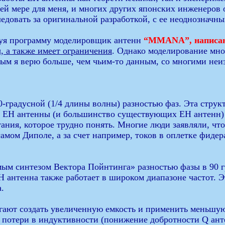
ней мере для меня, и многих других японских инженеров
довать за оригинальной разработкой, с ее неоднозначн
зуя программу моделировщик антенн
“MMANA”, написан
, а также имеет ограничения
. Однако моделирование мно
рым я верю больше, чем чьим-то данным, со многими не
-градусной (1/4 длины волны) разностью фаз. Эта стру
л ЕН антенны (и большинство существующих ЕН антенн) 
ния, которое трудно понять. Многие люди заявляли, чт
амом Диполе, а за счет например, токов в оплетке фидера
м синтезом Вектора Пойнтинга» разностью фазы в 90 гра
ЕН антенна также работает в широком диапазоне частот.
.
огают создать увеличенную емкость и применить меньшу
е потери в индуктивности (понижение добротности Q ант