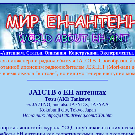
Антеннам. Статьи. Описания. Конструкции. Эксперименты.
нского инженера и радиолюбителя JA1CTB. Своеобразный 
танной японским радиолюбителем JE3HHT (Mori-san) де
время лежала "в столе", но видимо теперь наступил мом
JA1CTB о ЕН антеннах
Tetsu (AKI) Tanizawa
ex JA7TNO, and also JA7YDX, JA7YAA
Kokubunji city, Tokyo, Japan
Источник: http://ja1ctb.drivehq.com/CFA.htm
х пор как японский журнал “CQ” опубликовал о них неско
аботы ЕН антенны как теоретическими, так и экспериме