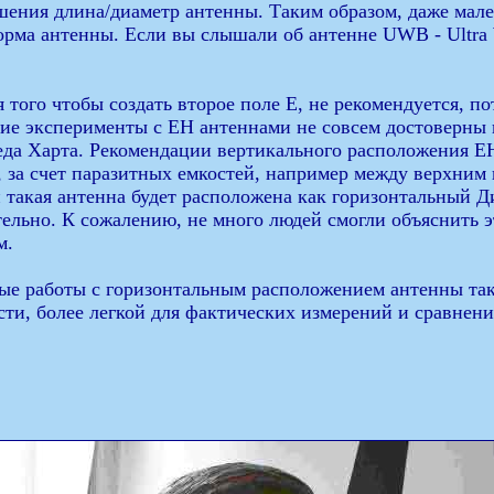
шения длина/диаметр антенны. Таким образом, даже мал
 форма антенны. Если вы слышали об антенне UWB - Ultr
я того чтобы создать второе поле Е, не рекомендуется, п
огие эксперименты с ЕН антеннами не совсем достоверны
да Харта. Рекомендации вертикального расположения ЕН
, за счет паразитных емкостей, например между верхним
и такая антенна будет расположена как горизонтальный
льно. К сожалению, не много людей смогли объяснить это
м.
ые работы с горизонтальным расположением антенны так
ти, более легкой для фактических измерений и сравнени