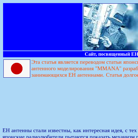
Сайт, посвященный ЕН-
Эта статья является переводом статьи япо
антенного моделирования "MMANA" разрабо
занимающихся ЕН антеннами. Статья долгое 
ЕН антенны стали известны, как интересная идея, с те
японские радиолюбители пытаются показать механизм р