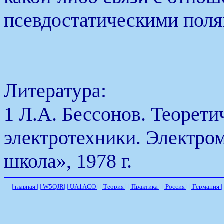
псевдостатическими поля
Литература:
1 Л.А. Бессонов. Теорет
электротехники. Электро
школа», 1978 г.
| главная |
| W5QJR|
| UA1ACO |
| Теория |
| Практика |
| Россия |
| Германия |