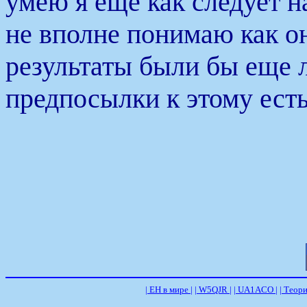
умею я еще как следует 
не вполне понимаю как о
результаты были бы еще 
предпосылки к этому есть
| ЕН в мире |
| W5QJR |
| UA1ACO |
| Теори